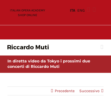
Skip
to
ITA
ENG
ITALIAN OPERA ACADEMY
content
SHOP ONLINE
In diretta video da Tokyo i prossimi due
concerti di Riccardo Muti
Precedente
Successivo