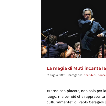
Cherub
anta la piazza
tampa
Tour
La magia di Muti incanta la
21 Luglio 2026
|
Categories:
Cherubini
,
Concer
«Torno con piacere, non solo per la
luogo, ma per ciò che rappresenta
culturalmente» di Paolo Ceragioli |