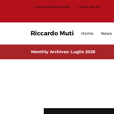
Skip
ITALIAN OPERA ACADEMY
SHOP ONLINE
to
content
Home
News
Monthly Archives:
Luglio 2026
App