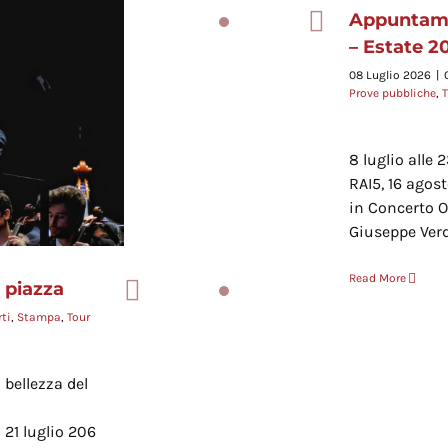
Estate 2026
Appuntame
ini
Concerti dell'Amicizia
Prove pubbliche
TV
Video
– Estate 2
08 Luglio 2026
|
Prove pubbliche
,
8 luglio alle 
RAI5, 16 agos
in Concerto O
Giuseppe Verd
Read More
 piazza
ti
,
Stampa
,
Tour
 bellezza del
 21 luglio 206