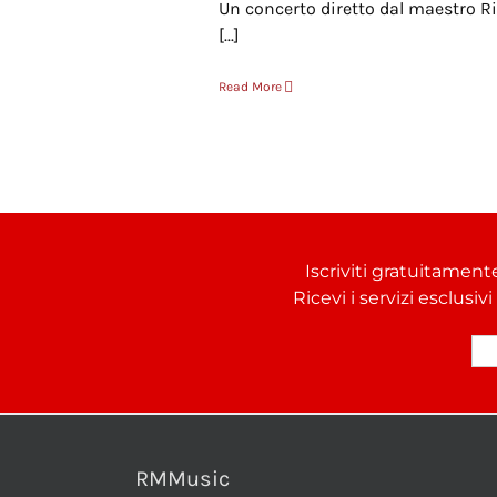
Un concerto diretto dal maestro R
[...]
Read More
Iscriviti gratuitament
Ricevi i servizi esclusiv
RMMusic