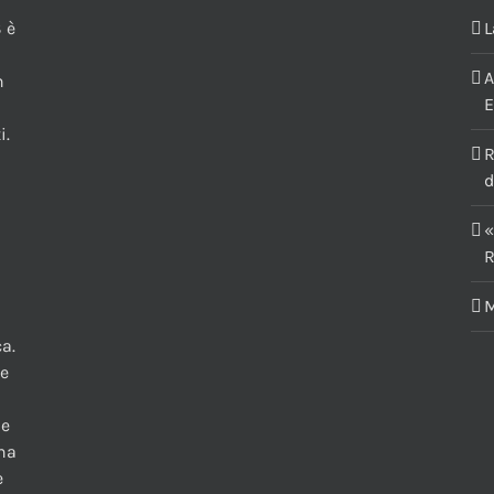
 è
L
A
n
E
i.
R
d
«
R
M
a.
te
 e
una
e