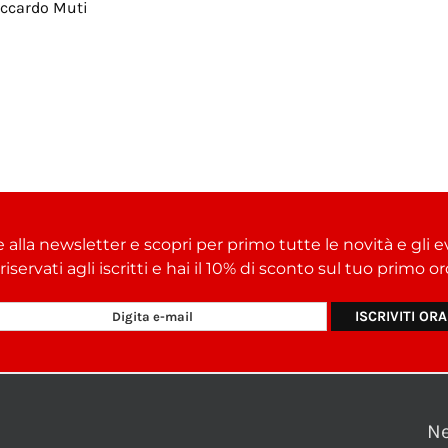
iccardo Muti
e alla newsletter e scopri per primo tutte le novità e gli e
i riservati agli iscritti e hai il 10% di sconto sul tuo primo 
N