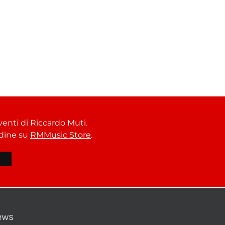
venti di Riccardo Muti.
ordine su
RMMusic Store
.
ews