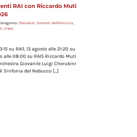
nti RAI con Riccardo Muti
026
Categories:
Cherubini
,
Concerti dell'Amicizia
,
TV
,
Video
23:15 su RAI1, 13 agosto alle 21:20 su
to alle 08:00 su RAI5 Riccardo Muti
rchestra Giovanile Luigi Cherubini
i Sinfonia dal Nabucco [...]