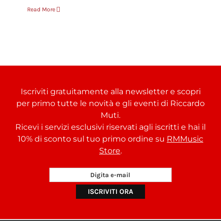
Read More
Iscriviti gratuitamente alla newsletter e scopri
per primo tutte le novità e gli eventi di Riccardo
Muti.
Ricevi i servizi esclusivi riservati agli iscritti e hai il
10% di sconto sul tuo primo ordine su
RMMusic
Store
.