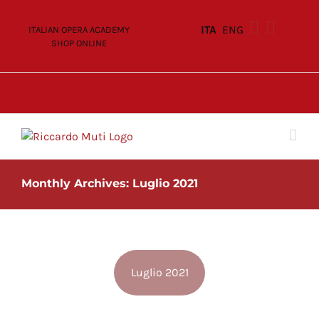
Skip
to
ITA
ENG
ITALIAN OPERA ACADEMY
content
SHOP ONLINE
Monthly Archives:
Luglio 2021
Luglio 2021