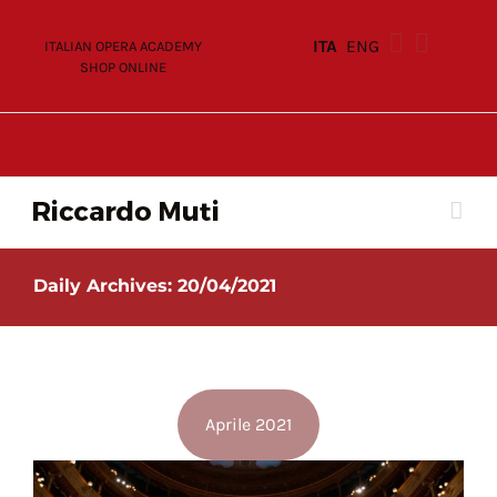
Skip
to
ITA
ENG
ITALIAN OPERA ACADEMY
content
SHOP ONLINE
Daily Archives:
20/04/2021
Aprile 2021