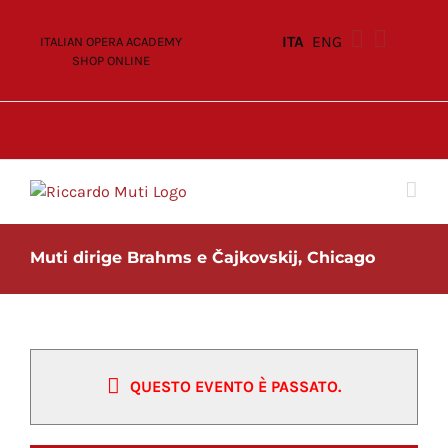
Skip
to
ITA
ENG
ITALIAN OPERA ACADEMY
content
SHOP ONLINE
Muti dirige Brahms e Čajkovskij, Chicago
QUESTO EVENTO È PASSATO.