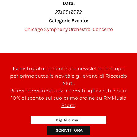
Data:
27/09/2022
Categorie Evento:
Chicago Symphony Orchestra
,
Concerto
Iscriviti gratuitamente alla newsletter e scopri
per primo tutte le novità e gli eventi di Riccardo
Muti.
Ricevi i servizi esclusivi riservati agli iscritti e hai il
10% di sconto sul tuo primo ordine su
RMMusic
Store
.