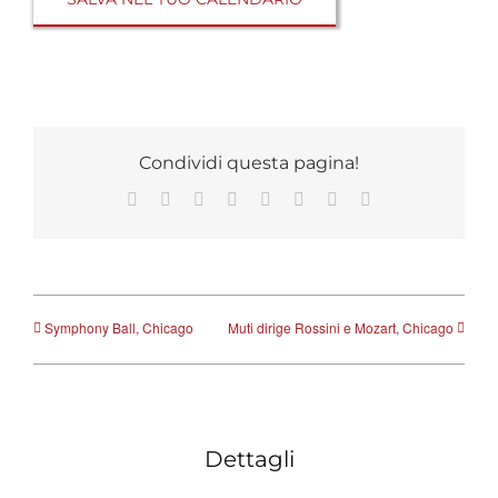
Condividi questa pagina!
Facebook
X
Reddit
LinkedIn
Tumblr
Pinterest
Vk
Email
Symphony Ball, Chicago
Muti dirige Rossini e Mozart, Chicago
Dettagli