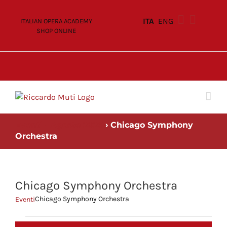
Skip
to
ITA
ENG
ITALIAN OPERA ACADEMY
content
SHOP ONLINE
Eventi - Agosto 2026
› Chicago Symphony
Orchestra
Chicago Symphony Orchestra
Chicago Symphony Orchestra
Eventi
Eventi