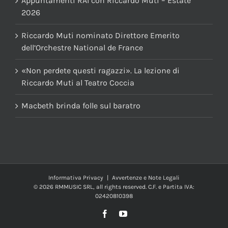
Appuntamenti RAI con Riccardo Muti – Estate
2026
Riccardo Muti nominato Direttore Emerito
dell’Orchestre National de France
«Non perdete questi ragazzi». La lezione di
Riccardo Muti al Teatro Coccia
Macbeth brinda folle sul baratro
Informativa Privacy
|
Avvertenze e Note Legali
© 2026 RMMUSIC SRL, all rights reserved. C.F. e Partita IVA:
02420810398
Facebook
YouTube