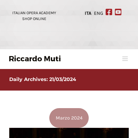
Skip
to
ITALIAN OPERA ACADEMY
ITA
ENG
content
SHOP ONLINE
Daily Archives:
21/03/2024
Marzo 2024