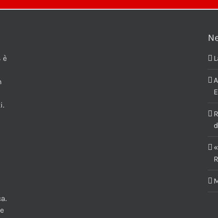
N
 è
L
A
n
E
i.
R
d
«
R
M
a.
te