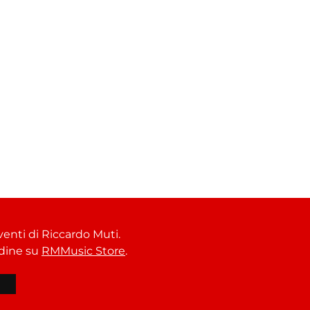
venti di Riccardo Muti.
ordine su
RMMusic Store
.