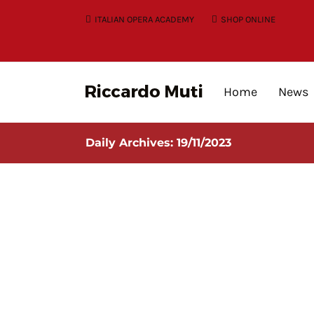
Skip
ITALIAN OPERA ACADEMY
SHOP ONLINE
to
content
Home
News
Daily Archives:
19/11/2023