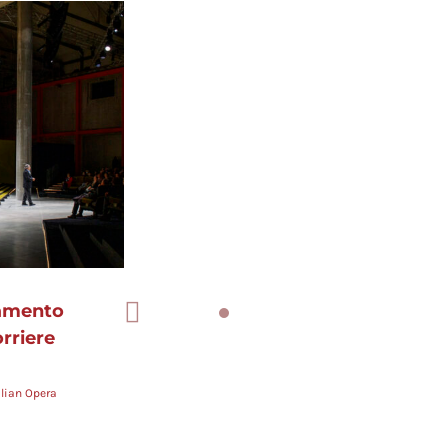
tamento
orriere
alian Opera