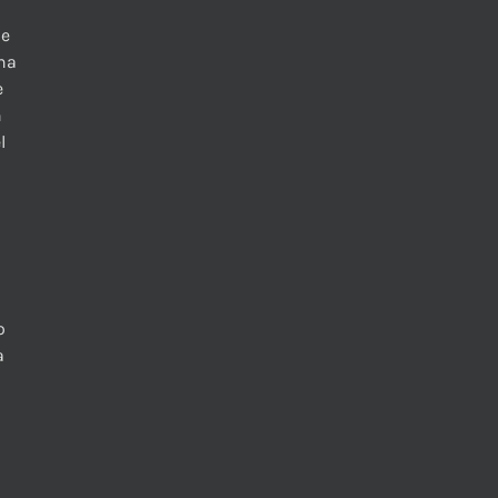
 e
una
e
n
l
o
a