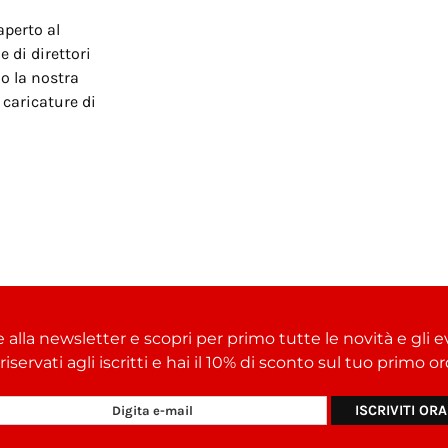
aperto al
 di direttori
o la nostra
 caricature di
e alla newsletter e scopri per primo tutte le novità e gli e
i riservati agli iscritti e hai il 10% di sconto sul tuo primo 