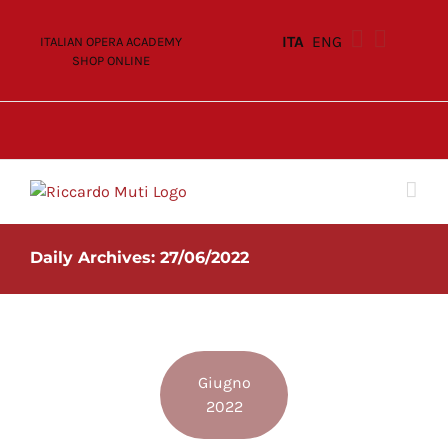
Skip
to
ITA
ENG
ITALIAN OPERA ACADEMY
content
SHOP ONLINE
Daily Archives:
27/06/2022
Giugno
2022
è