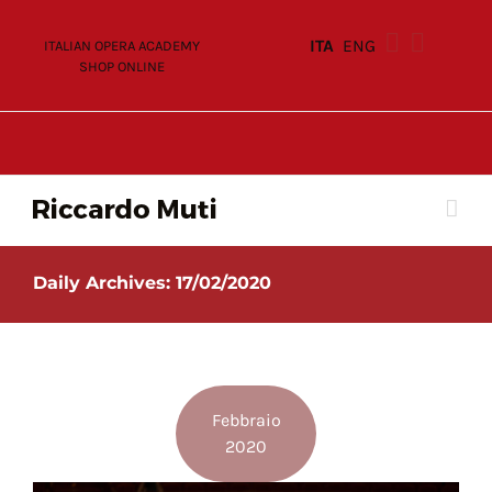
Skip
to
ITA
ENG
ITALIAN OPERA ACADEMY
content
SHOP ONLINE
Daily Archives:
17/02/2020
Febbraio
2020