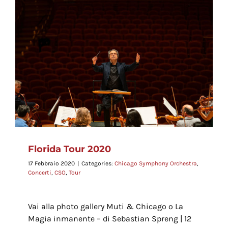
Florida Tour 2020
17 Febbraio 2020
|
Categories:
Chicago Symphony Orchestra
,
Concerti
,
CSO
,
Tour
Vai alla photo gallery Muti & Chicago o La
Magia inmanente – di Sebastian Spreng | 12