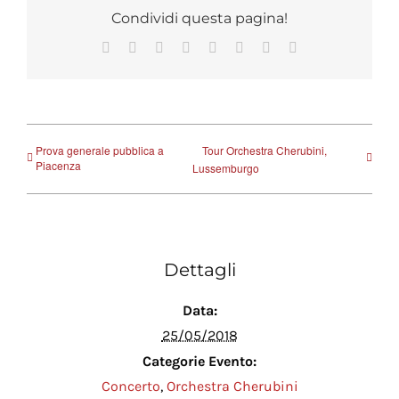
Condividi questa pagina!
Facebook
X
Reddit
LinkedIn
Tumblr
Pinterest
Vk
Email
Prova generale pubblica a
Tour Orchestra Cherubini,
Piacenza
Lussemburgo
Dettagli
Data:
25/05/2018
Categorie Evento:
Concerto
,
Orchestra Cherubini