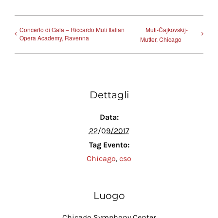
Concerto di Gala – Riccardo Muti Italian
Muti-Čajkovskij-
Opera Academy, Ravenna
Mutter, Chicago
Dettagli
Data:
22/09/2017
Tag Evento:
Chicago
,
cso
Luogo
Chicago Symphony Center