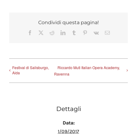
Condividi questa pagina!
Facebook
X
Reddit
LinkedIn
Tumblr
Pinterest
Vk
Email
Festival di Salisburgo,
Riccardo Muti Italian Opera Academy,
Aida
Ravenna
Dettagli
Data:
1/09/2017