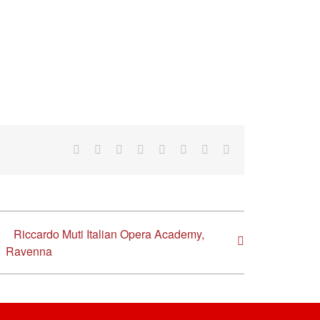
Facebook
X
Reddit
LinkedIn
Tumblr
Pinterest
Vk
Email
Riccardo Muti Italian Opera Academy,
Ravenna