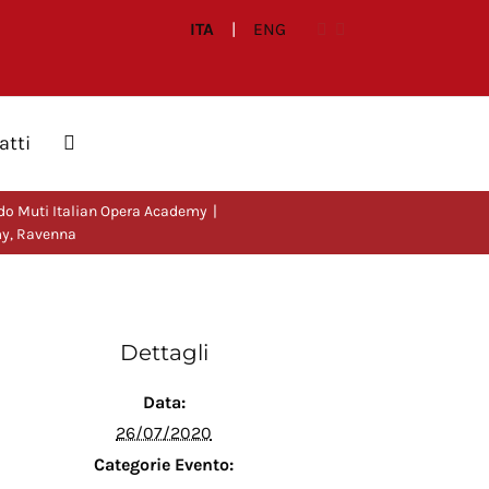
ITA
|
ENG
atti
do Muti Italian Opera Academy
my, Ravenna
Dettagli
Data:
26/07/2020
Categorie Evento: