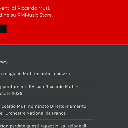
venti di Riccardo Muti.
ordine su
RMMusic Store
.
ews
a magia di Muti incanta la piazza
ppuntamenti RAI con Riccardo Muti –
state 2026
iccardo Muti nominato Direttore Emerito
ell’Orchestre National de France
Non perdete questi ragazzi». La lezione di