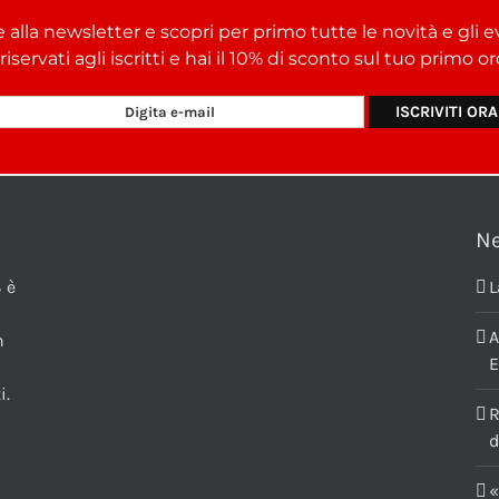
e alla newsletter e scopri per primo tutte le novità e gli e
i riservati agli iscritti e hai il 10% di sconto sul tuo primo 
N
 è
L
A
n
E
i.
R
d
«