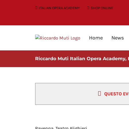
Skip
ITALIAN OPERA ACADEMY
SHOP ONLINE
to
content
Home
News
Riccardo Muti Italian Opera Academy,
QUESTO EV
Riccardo Muti Italian Opera Ac
Ravenna, Teatro Alighieri