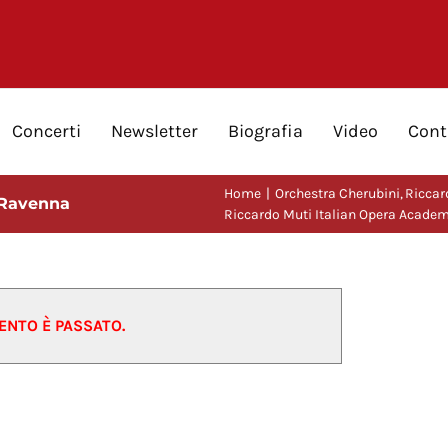
Concerti
Newsletter
Biografia
Video
Cont
Home
Orchestra Cherubini
Riccar
 Ravenna
Riccardo Muti Italian Opera Acade
ENTO È PASSATO.
ademy, Ravenna
26/07/2020