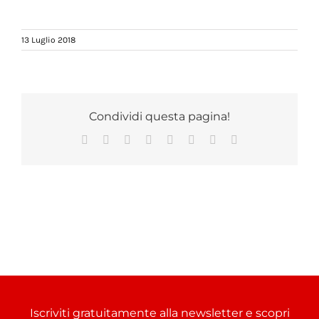
13 Luglio 2018
Condividi questa pagina!
Facebook
X
Reddit
LinkedIn
Tumblr
Pinterest
Vk
Email
Iscriviti gratuitamente alla newsletter e scopri