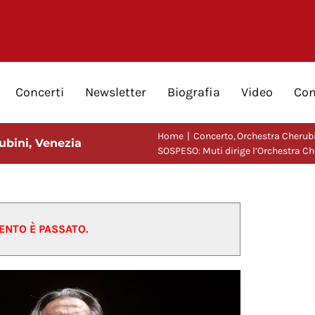
Concerti
Newsletter
Biografia
Video
Con
Home
Concerto
Orchestra Cherub
ubini, Venezia
SOSPESO: Muti dirige l’Orchestra Ch
ENTO È PASSATO.