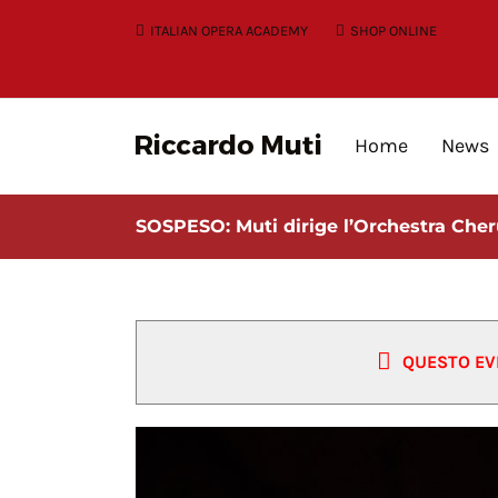
Skip
ITALIAN OPERA ACADEMY
SHOP ONLINE
to
content
Home
News
SOSPESO: Muti dirige l’Orchestra Cher
QUESTO EV