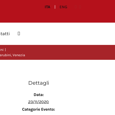
ITA
|
ENG
tatti
ini
erubini, Venezia
Dettagli
Data:
23/11/2020
Categorie Evento: