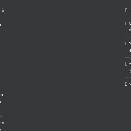
 è
L
A
n
E
i.
R
d
«
R
M
a.
te
 e
una
e