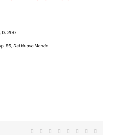
, D. 200
op. 95,
Dal Nuovo Mondo
Facebook
X
Reddit
LinkedIn
Tumblr
Pinterest
Vk
Email