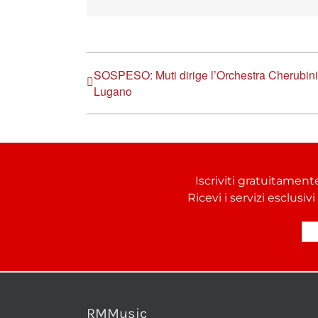
SOSPESO: Muti dirige l’Orchestra Cherubini
Lugano
Iscriviti gratuitament
Ricevi i servizi esclusiv
RMMusic