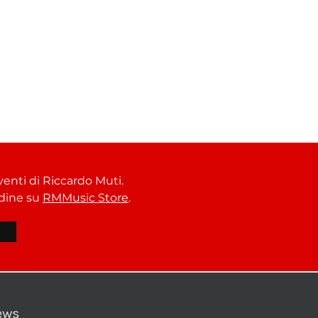
venti di Riccardo Muti.
ordine su
RMMusic Store
.
ews