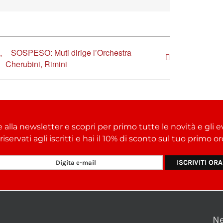
,
SOSPESO: Muti dirige l’Orchestra
Cherubini, Rimini
e alla newsletter e scopri per primo tutte le novità e gli e
i riservati agli iscritti e hai il 10% di sconto sul tuo primo 
N