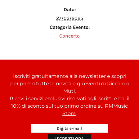
Data:
27/03/2025
Categoria Evento:
Concerto
Iscriviti gratuitamente alla newsletter e scopri
per primo tutte le novità e gli eventi di Riccardo
Muti.
Ricevi i servizi esclusivi riservati agli iscritti e hai il
10% di sconto sul tuo primo ordine su
RMMusic
Store
.