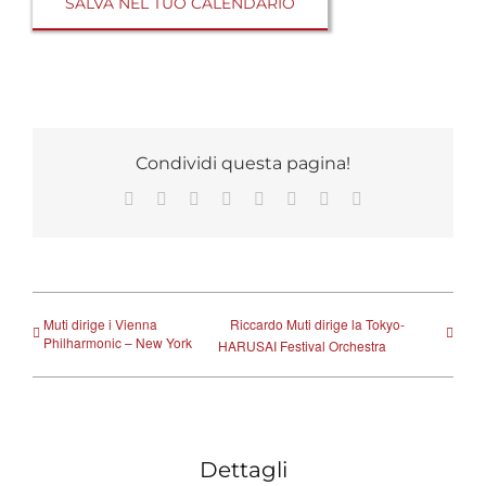
SALVA NEL TUO CALENDARIO
Condividi questa pagina!
Facebook
X
Reddit
LinkedIn
Tumblr
Pinterest
Vk
Email
Muti dirige i Vienna
Riccardo Muti dirige la Tokyo-
Philharmonic – New York
HARUSAI Festival Orchestra
Dettagli