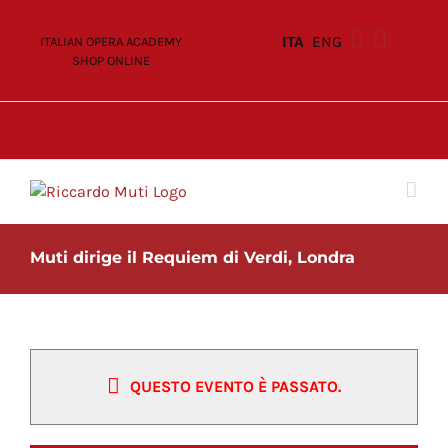
Skip
to
ITA
ENG
ITALIAN OPERA ACADEMY
content
SHOP ONLINE
Muti dirige il Requiem di Verdi, Londra
QUESTO EVENTO È PASSATO.