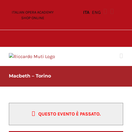
Skip
to
ITA
ENG
ITALIAN OPERA ACADEMY
content
SHOP ONLINE
Macbeth – Torino
QUESTO EVENTO È PASSATO.