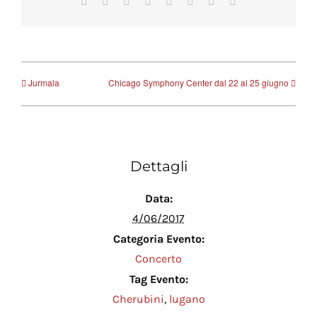
Facebook
X
Reddit
LinkedIn
Tumblr
Pinterest
Vk
Email
Jurmala
Chicago Symphony Center dal 22 al 25 giugno
Dettagli
Data:
4/06/2017
Categoria Evento:
Concerto
Tag Evento:
Cherubini
,
lugano