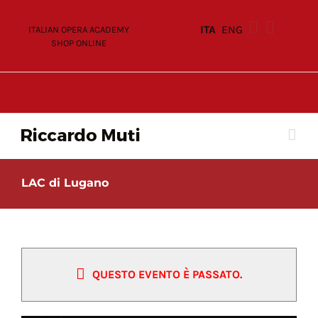
Skip
to
ITA
ENG
ITALIAN OPERA ACADEMY
content
SHOP ONLINE
LAC di Lugano
QUESTO EVENTO È PASSATO.