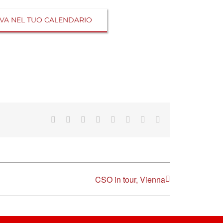
VA NEL TUO CALENDARIO
Facebook
X
Reddit
LinkedIn
Tumblr
Pinterest
Vk
Email
CSO in tour, Vienna