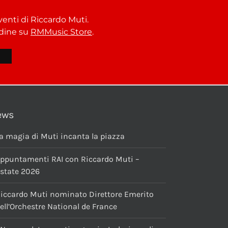
venti di Riccardo Muti.
ordine su
RMMusic Store
.
ews
a magia di Muti incanta la piazza
ppuntamenti RAI con Riccardo Muti –
state 2026
iccardo Muti nominato Direttore Emerito
ell’Orchestre National de France