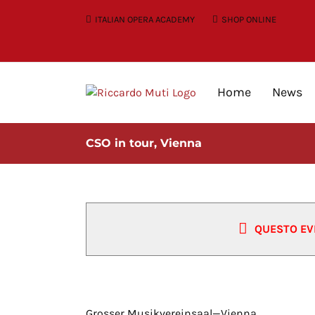
Skip
ITALIAN OPERA ACADEMY
SHOP ONLINE
to
content
Home
News
CSO in tour, Vienna
QUESTO EV
CSO in tour, Vienna
Grosser Musikvereinsaal—Vienna