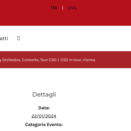
ITA
|
ENG
atti
 Orchestra
Concerto
Tour CSO
CSO in tour, Vienna
Dettagli
Data:
22/01/2024
Categorie Evento: