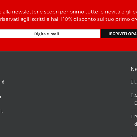
e alla newsletter e scopri per primo tutte le novità e gli e
i riservati agli iscritti e hai il 10% di sconto sul tuo primo 
N
 è
L
A
n
E
i.
R
d