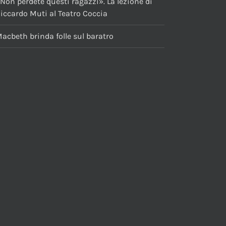
Non perdete questi ragazzi». La lezione di
iccardo Muti al Teatro Coccia
acbeth brinda folle sul baratro