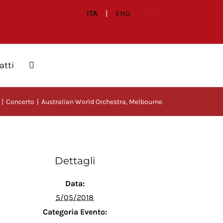
ITA
|
ENG
atti
Concerto
Australian World Orchestra, Melbourne
Dettagli
Data:
5/05/2018
Categoria Evento: