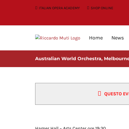
Skip
ITALIAN OPERA ACADEMY
SHOP ONLINE
to
content
Home
News
Australian World Orchestra, Melbourn
QUESTO EV
Australian World Orchestra, Mel
Hamer Hall – Arts Center ore 19:30