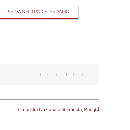
SALVA NEL TUO CALENDARIO
Facebook
X
Reddit
LinkedIn
Tumblr
Pinterest
Vk
Email
Orchestra Nazionale di Francia, Parigi