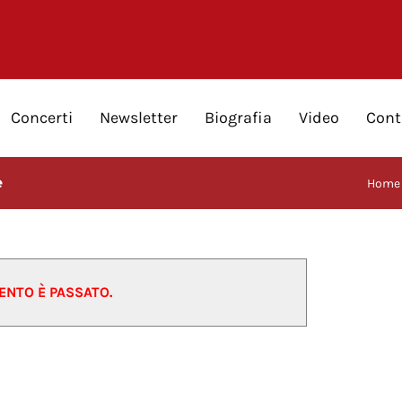
Concerti
Newsletter
Biografia
Video
Cont
e
Home
ENTO È PASSATO.
bourne
5/05/2018