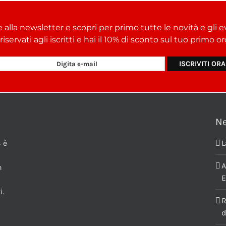
e alla newsletter e scopri per primo tutte le novità e gli e
i riservati agli iscritti e hai il 10% di sconto sul tuo primo 
N
 è
L
A
n
E
i.
R
d