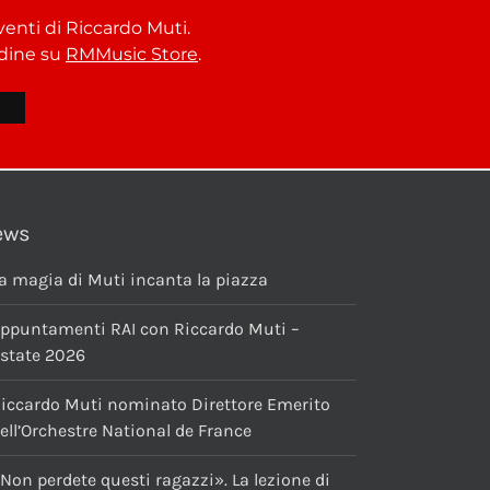
venti di Riccardo Muti.
ordine su
RMMusic Store
.
ews
a magia di Muti incanta la piazza
ppuntamenti RAI con Riccardo Muti –
state 2026
iccardo Muti nominato Direttore Emerito
ell’Orchestre National de France
Non perdete questi ragazzi». La lezione di