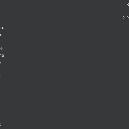
R
M
a.
te
 e
una
e
n
l
o