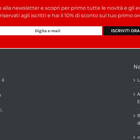
e alla newsletter e scopri per primo tutte le novità e gli e
i riservati agli iscritti e hai il 10% di sconto sul tuo primo 
N
 è
L
A
n
E
i.
R
d
«