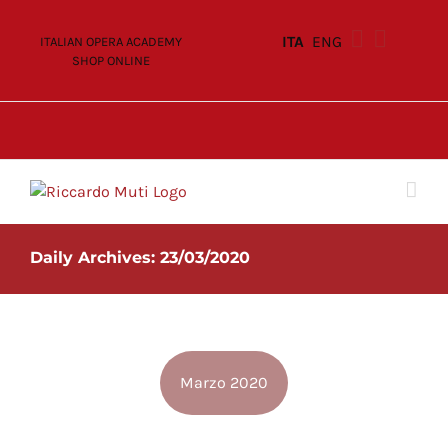
Skip
to
ITA
ENG
ITALIAN OPERA ACADEMY
content
SHOP ONLINE
Daily Archives:
23/03/2020
Marzo 2020