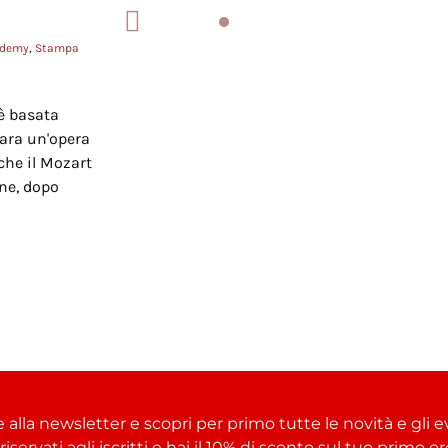
ademy
,
Stampa
 è basata
ara un'opera
che il Mozart
one, dopo
e alla newsletter e scopri per primo tutte le novità e gli e
i riservati agli iscritti e hai il 10% di sconto sul tuo primo 