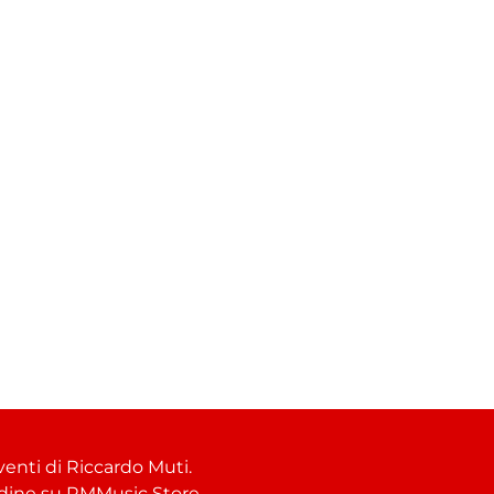
venti di Riccardo Muti.
ordine su
RMMusic Store
.