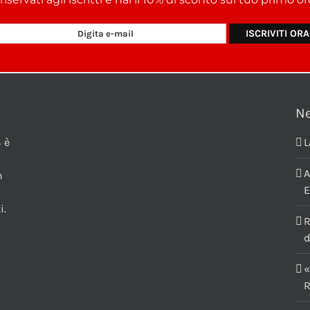
N
 è
L
A
n
E
i.
R
d
«
R