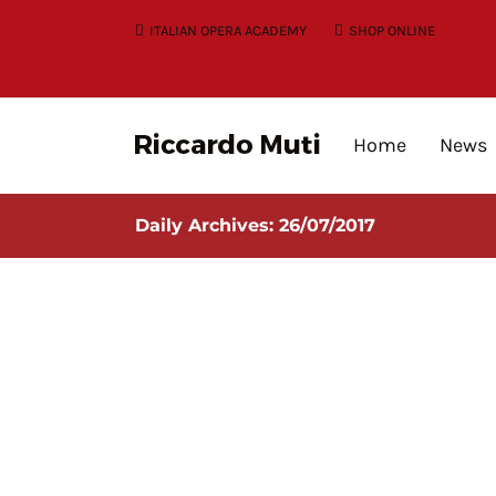
Skip
ITALIAN OPERA ACADEMY
SHOP ONLINE
to
content
Home
News
Daily Archives:
26/07/2017
ITORNO