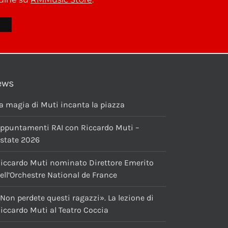
ews
a magia di Muti incanta la piazza
ppuntamenti RAI con Riccardo Muti –
state 2026
iccardo Muti nominato Direttore Emerito
ell’Orchestre National de France
Non perdete questi ragazzi». La lezione di
iccardo Muti al Teatro Coccia