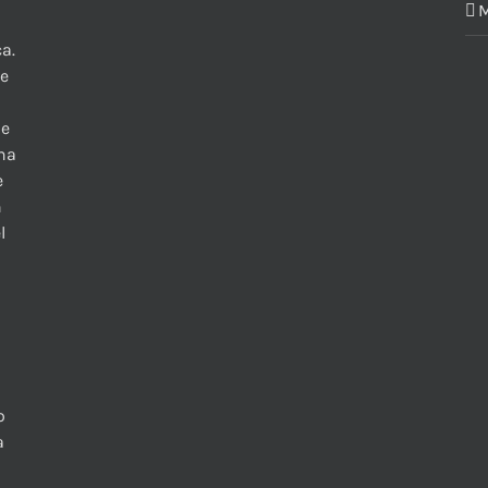
M
a.
te
 e
una
e
n
l
o
a