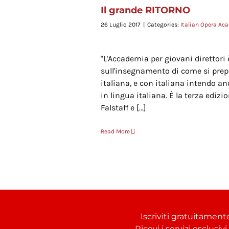
my
Stampa
Il grande RITORNO
26 Luglio 2017
|
Categories:
Italian Opera Ac
"L'Accademia per giovani direttori
sull'insegnamento di come si prep
italiana, e con italiana intendo an
in lingua italiana. È la terza edizi
Falstaff e [...]
Read More
Iscriviti gratuitament
Ricevi i servizi esclusiv