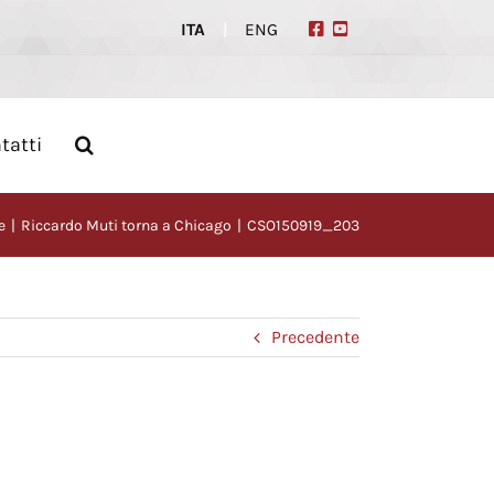
ITA
|
ENG
tatti
e
Riccardo Muti torna a Chicago
CSO150919_203
Precedente