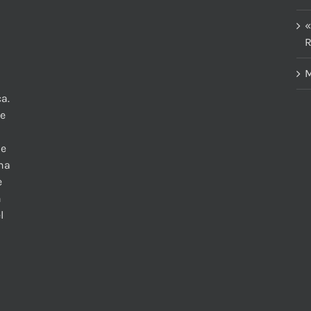
«
R
M
a.
te
 e
una
e
n
l