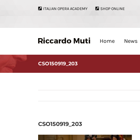
Skip
ITALIAN OPERA ACADEMY
SHOP ONLINE
to
content
Home
News
CSO150919_203
CSO150919_203