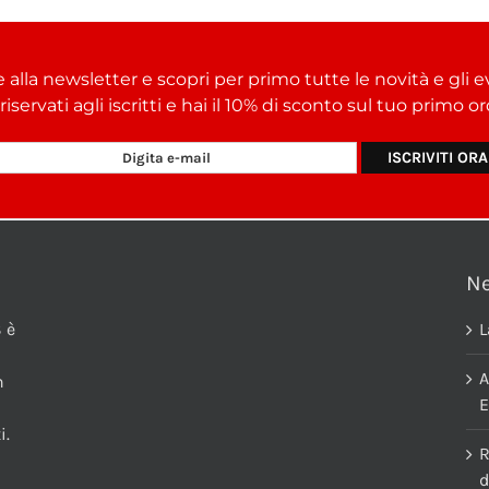
e alla newsletter e scopri per primo tutte le novità e gli e
i riservati agli iscritti e hai il 10% di sconto sul tuo primo 
N
 è
L
A
n
E
i.
R
d