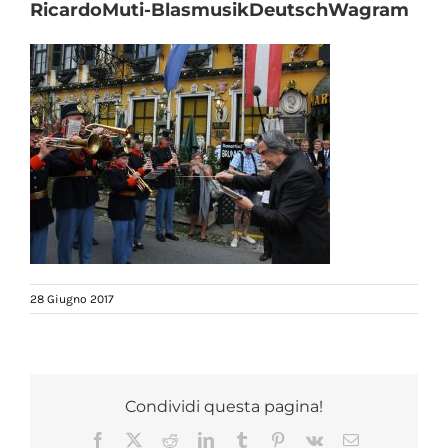
RicardoMuti-BlasmusikDeutschWagram
28 Giugno 2017
Condividi questa pagina!
Facebook
X
Reddit
LinkedIn
Tumblr
Pinterest
Vk
Email