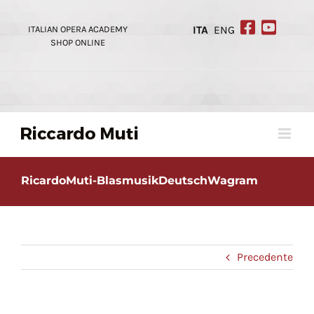
Skip
to
ITALIAN OPERA ACADEMY
ITA
ENG
content
SHOP ONLINE
RicardoMuti-BlasmusikDeutschWagram
Precedente