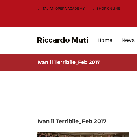
Skip
ITALIAN OPERA ACADEMY
SHOP ONLINE
to
content
Home
News
Ivan il Terribile_Feb 2017
Ivan il Terribile_Feb 2017