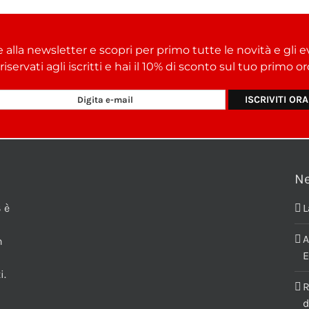
e alla newsletter e scopri per primo tutte le novità e gli e
i riservati agli iscritti e hai il 10% di sconto sul tuo primo 
N
 è
L
A
n
E
i.
R
d