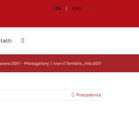
ITA
|
ENG
tatti
vera 2017 – Photogallery
Ivan il Terribile_Feb 2017
Precedente