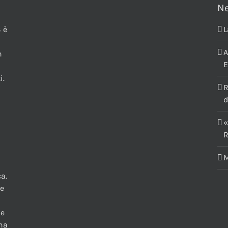
N
 è
L
A
n
E
i.
R
d
«
R
M
a.
te
 e
una