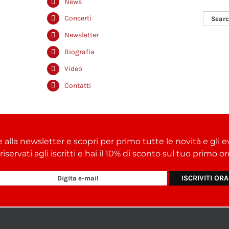
News
Search
Concerti
for:
Newsletter
Biografia
Video
Contatti
e alla newsletter e scopri per primo tutte le novità e gli e
i riservati agli iscritti e hai il 10% di sconto sul tuo primo 