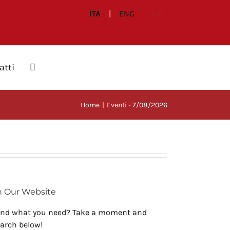
ITA
|
ENG
atti
Home
Eventi - 7/08/2026
h Our Website
find what you need? Take a moment and
earch below!