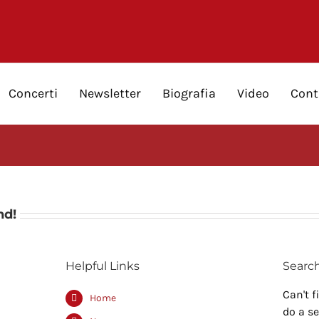
Concerti
Newsletter
Biografia
Video
Cont
nd!
Helpful Links
Searc
Can't 
Home
do a s