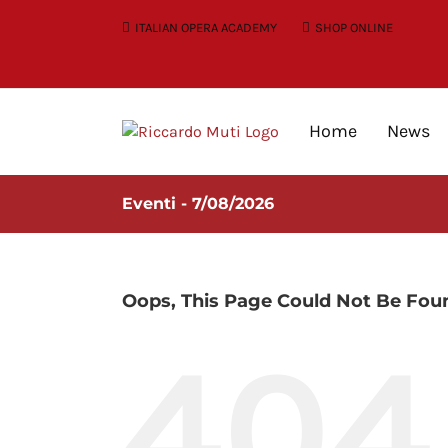
Skip
ITALIAN OPERA ACADEMY
SHOP ONLINE
to
content
Home
News
Eventi - 7/08/2026
Oops, This Page Could Not Be Fou
404