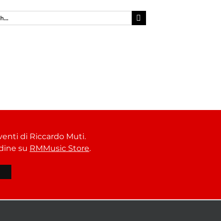
venti di Riccardo Muti.
ordine su
RMMusic Store
.