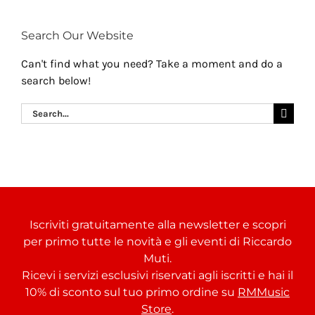
Search Our Website
Can't find what you need? Take a moment and do a
search below!
Search
for:
Iscriviti gratuitamente alla newsletter e scopri
per primo tutte le novità e gli eventi di Riccardo
Muti.
Ricevi i servizi esclusivi riservati agli iscritti e hai il
10% di sconto sul tuo primo ordine su
RMMusic
Store
.