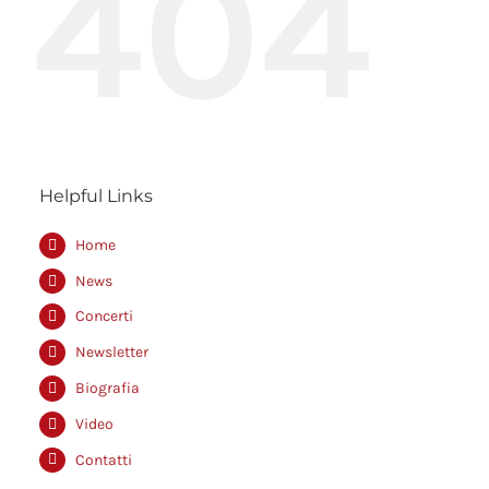
404
Helpful Links
Home
News
Concerti
Newsletter
Biografia
Video
Contatti