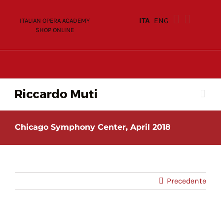
Skip
to
ITA
ENG
ITALIAN OPERA ACADEMY
content
SHOP ONLINE
Chicago Symphony Center, April 2018
Precedente