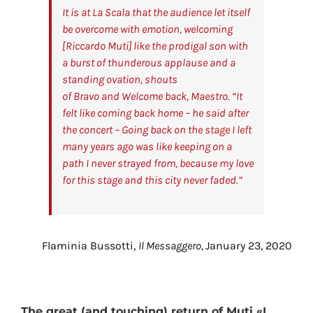
It is at La Scala that the audience let itself
be overcome with emotion, welcoming
[Riccardo Muti] like the prodigal son with
a burst of thunderous applause and a
standing ovation, shouts
of
Bravo
and
Welcome back, Maestro.
“It
felt like coming back home – he said after
the concert – Going back on the stage I left
many years ago was like keeping on a
path I never strayed from, because my love
for this stage and this city never faded.”
Flaminia Bussotti,
Il Messaggero,
January 23, 2020
The great (and touching) return of Muti «I