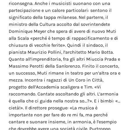
riconsegna. Anche i musicisti suonano con una
partecipazione e un calore particolari: sentono il
significato della tappa milanese. Nel parterre, il
ministro della Cultura accolto dal sovrintendete
Dominique Meyer che spera di avere di nuovo Muti
alla Scala «perché è tempo di rappacificamento e di
chiusura di vecchie ferite». Quindi il sindaco, il
pianista Maurizio Pollini, l’architetto Mario Botta.
Quanto all’imprenditoria, fra gli altri Miuccia Prada e
Massimo Perotti della Sanlorenzo. Finito il concerto,
un successo, Muti rimane in teatro per un’altra ora e
mezza. Incontra i ragazzi di Un Coro in Città,
progetto dell’Accademia scaligera e Tim. «Vi
raccomando. Cantate ascoltando gli altri. L’armonia
è quella che ci guida nella nostra so…?». E i bimbi: «…
cietà!». Il direttore prosegue: «La musica è
importante non per fare do re mi fa, ma perché
cantare e suonare insieme, in armonia, è l’esempio
che dovrebbe avere una società civile. Purtroppo