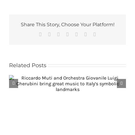
Share This Story, Choose Your Platform!
Facebook
Reddit
LinkedIn
Tumblr
Pinterest
Vk
Email
Related Posts
A Grand Tour Through Beauty – Riccardo
Muti Reflects on Music, Italy, and Youth