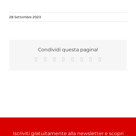
28 Settembre 2023
Condividi questa pagina!
Facebook
X
Reddit
LinkedIn
Tumblr
Pinterest
Vk
Email
Iscriviti gratuitamente alla newsletter e scopri