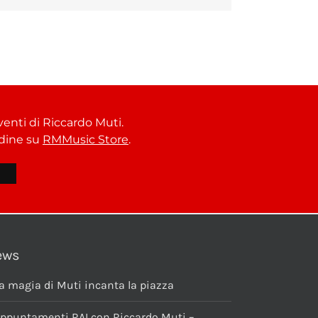
venti di Riccardo Muti.
ordine su
RMMusic Store
.
ews
a magia di Muti incanta la piazza
ppuntamenti RAI con Riccardo Muti –