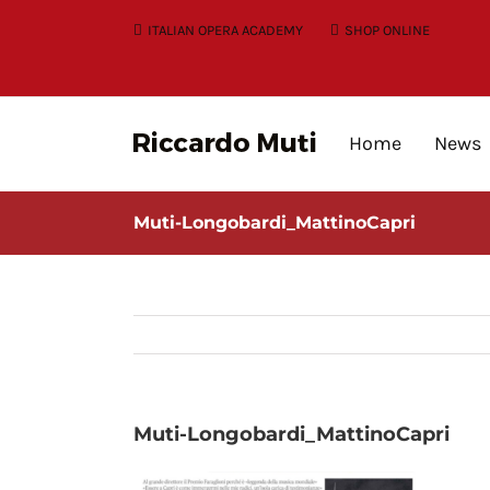
Skip
ITALIAN OPERA ACADEMY
SHOP ONLINE
to
content
Home
News
Muti-Longobardi_MattinoCapri
Muti-Longobardi_MattinoCapri