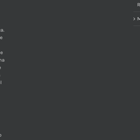
R
M
a.
te
 e
una
e
n
l
o