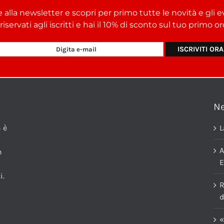
e alla newsletter e scopri per primo tutte le novità e gli e
i riservati agli iscritti e hai il 10% di sconto sul tuo primo 
N
 è
L
A
n
E
i.
R
d
«