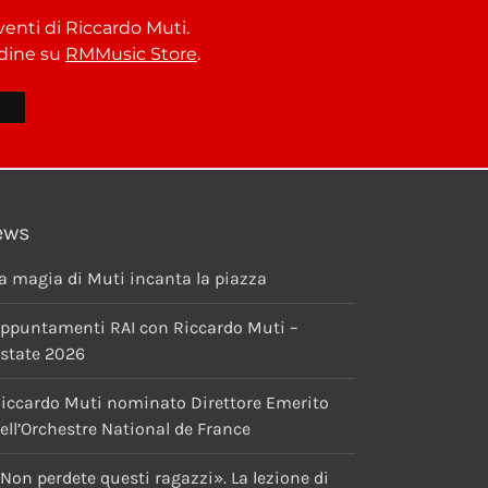
venti di Riccardo Muti.
ordine su
RMMusic Store
.
ews
a magia di Muti incanta la piazza
ppuntamenti RAI con Riccardo Muti –
state 2026
iccardo Muti nominato Direttore Emerito
ell’Orchestre National de France
Non perdete questi ragazzi». La lezione di