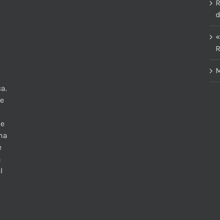
R
d
«
R
M
a.
te
 e
una
e
n
l