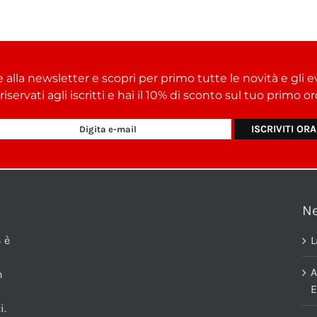
e alla newsletter e scopri per primo tutte le novità e gli e
i riservati agli iscritti e hai il 10% di sconto sul tuo primo 
N
 è
L
A
n
E
i.