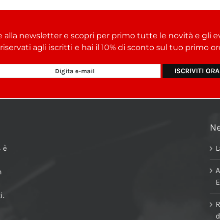
e alla newsletter e scopri per primo tutte le novità e gli e
i riservati agli iscritti e hai il 10% di sconto sul tuo primo 
N
 è
L
A
n
E
i.
R
d