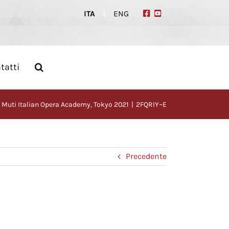
ITA
|
ENG
tatti
 Muti Italian Opera Academy, Tokyo 2021
2FQRIY~E
Precedente