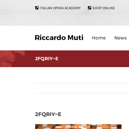
Skip
ITALIAN OPERA ACADEMY
SHOP ONLINE
to
content
Home
News
2FQRIY~E
2FQRIY~E