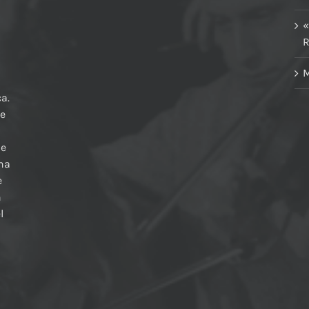
«
R
M
a.
te
 e
una
e
n
l