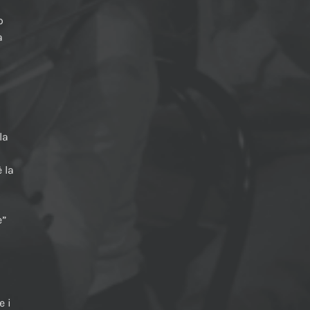
o
a
la
 la
i
e”
e i